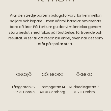
Vi är den tredje parten i bolagsförvärv, länken mellan
säljare och köpare – men vår roll handlar om mer än
bara affärer. På Tertium guidar vi människor genom
stora beslut, med fokus på förståelse, förtroende och
resultat. Vi ser till att resan blir enkel, även när det som
står på spel är stort.
GNOSJÖ
GÖTEBORG
ÖREBRO
Långgatan 32
Stampgatan 14
Rudbecksgatan 7
335 31 Gnosjö
411 01 Göteborg
702 11 Örebro