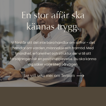
En stor affär ska
kännas trygg.
Vi förstår att det inte bara handlar om siffror – det
handlar om värden, människor och framtid. Med
lyhördhet, erfarenhet och struktur ser vi till att
försäljningen blir en positiv upplevelse. Du ska känna
dig säker varje steg på vägen.
Jag vill veta mer om Tertium